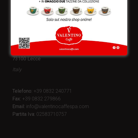
Valentino Caffè Spa
Stabilimento
e produzione:
Viale Croazia 8 (Z.I.)
73100 Lecce
Italy
Telefono:
+39 0832 240771
Fax:
+39 0832 279866
Email:
info@valentinocaffespa.com
Partita Iva:
02583710757