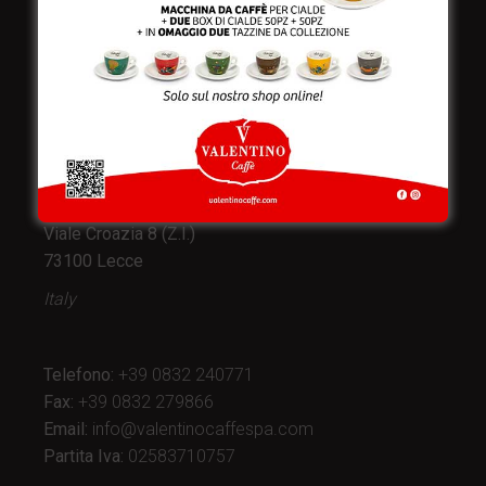
Valentino Caffè Spa
Stabilimento
e produzione:
Viale Croazia 8 (Z.I.)
73100 Lecce
Italy
Telefono:
+39 0832 240771
Fax:
+39 0832 279866
Email:
info@valentinocaffespa.com
Partita Iva:
02583710757