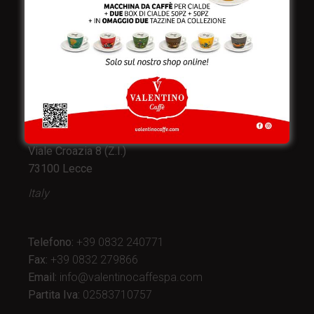
Valentino Caffè Spa
Stabilimento
e produzione:
Viale Croazia 8 (Z.I.)
73100 Lecce
Italy
Telefono:
+39 0832 240771
Fax:
+39 0832 279866
Email:
info@valentinocaffespa.com
Partita Iva:
02583710757