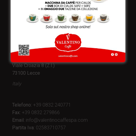
Valentino Caffè Spa
Stabilimento
e produzione:
Viale Croazia 8 (Z.I.)
73100 Lecce
Italy
Telefono:
+39 0832 240771
Fax:
+39 0832 279866
Email:
info@valentinocaffespa.com
Partita Iva:
02583710757