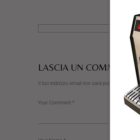
LASCIA UN COMMENTO
Il tuo indirizzo email non sarà pubblicato.
I cam