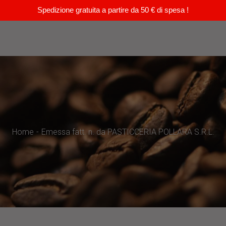
Spedizione gratuita a partire da 50 € di spesa !
Home
Emessa fatt. n. da PASTICCERIA POLLARA S.R.L.