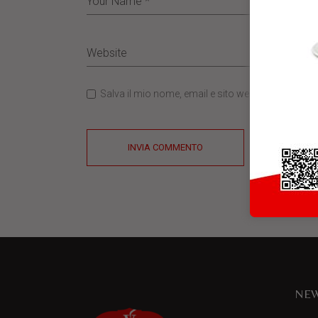
Salva il mio nome, email e sito web in questo b
INVIA COMMENTO
NEW