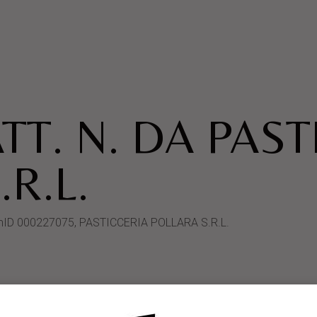
TT. N. DA PAST
R.L.
stemID 000227075, PASTICCERIA POLLARA S.R.L.