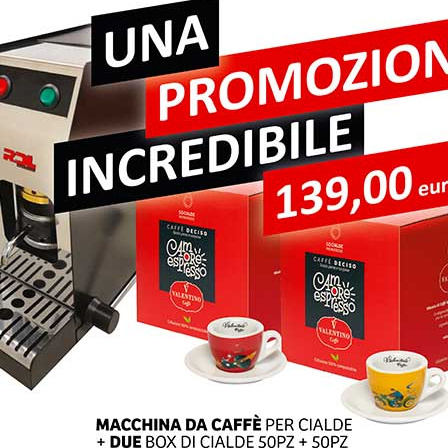
pi obbligatori sono contrassegnati
*