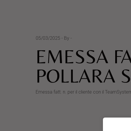
05/03/2025
By
EMESSA FA
POLLARA S.
Emessa fatt. n. per il cliente con il TeamSy