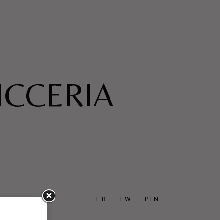
ICCERIA
FB
TW
PIN