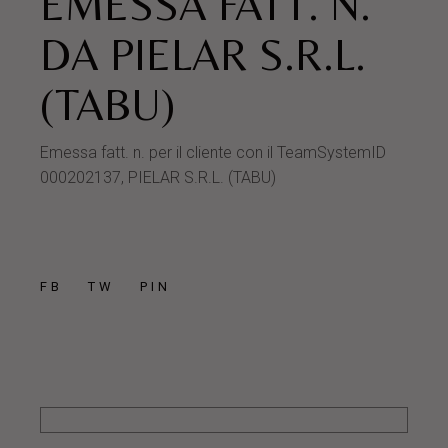
EMESSA FATT. N.
DA PIELAR S.R.L.
(TABU)
Emessa fatt. n. per il cliente con il TeamSystemID
000202137, PIELAR S.R.L. (TABU)
FB
TW
PIN