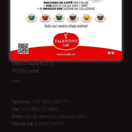
Valentino Caffè Spa
Stabilimento
e produzione:
Viale Croazia 8 (Z.I.)
73100 Lecce
Italy
Telefono:
+39 0832 240771
Fax:
+39 0832 279866
Email:
info@valentinocaffespa.com
Partita Iva:
02583710757