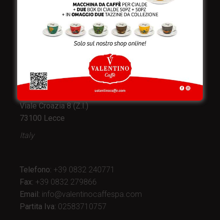
Valentino Caffè Spa
Stabilimento
e produzione:
Viale Croazia 8 (Z.I.)
73100 Lecce
Italy
Telefono:
+39 0832 240771
Fax:
+39 0832 279866
Email:
info@valentinocaffespa.com
Partita Iva:
02583710757