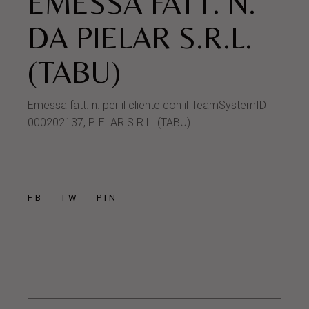
EMESSA FATT. N.
DA PIELAR S.R.L.
(TABU)
Emessa fatt. n. per il cliente con il TeamSystemID
000202137, PIELAR S.R.L. (TABU)
FB
TW
PIN