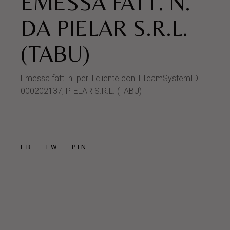
EMESSA FATT. N.
DA PIELAR S.R.L.
(TABU)
Emessa fatt. n. per il cliente con il TeamSystemID
000202137, PIELAR S.R.L. (TABU)
FB
TW
PIN