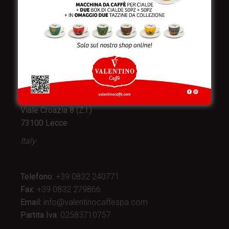
Valentino Caffè Spa
Stabilimento
e produzione:
Viale Croazia 8 (Z.I.)
73100 Lecce
Italy
Telefono:
+39 0832 240771
Fax:
+39 0832 279866
Email:
info@valentinocaffespa.com
Partita Iva:
02583710757