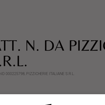
TT. N. DA PIZZ
R.L.
stemID 000225798, PIZZICHERIE ITALIANE S.R.L.