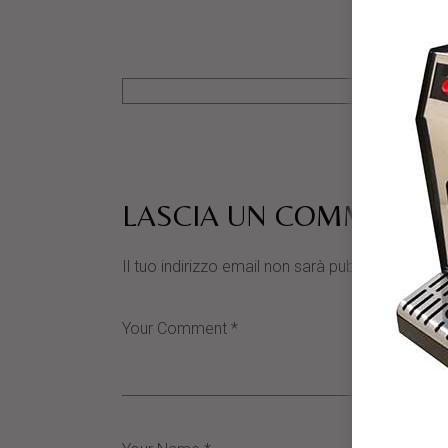
LASCIA UN COMMENTO
Il tuo indirizzo email non sarà pubblicato.
I cam