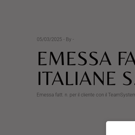
05/03/2025
By
EMESSA FA
ITALIANE S.
Emessa fatt. n. per il cliente con il TeamSy