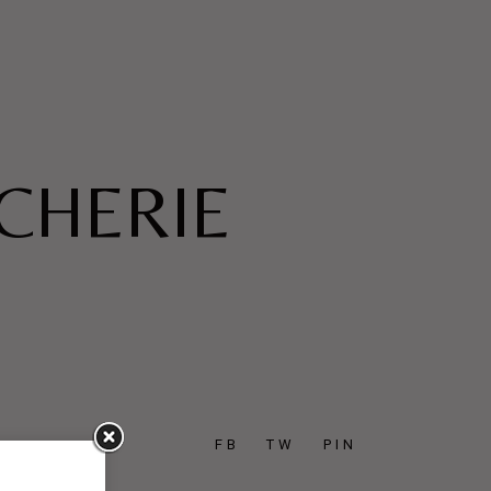
ICHERIE
FB
TW
PIN