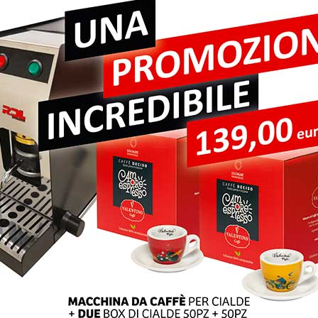
pi obbligatori sono contrassegnati
*