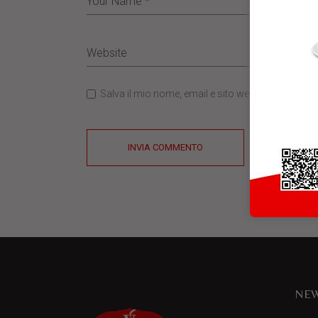
Salva il mio nome, email e sito web in questo b
INVIA COMMENTO
NEW