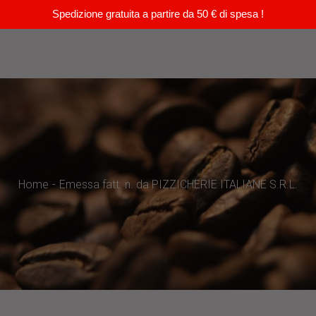
Spedizione gratuita a partire da 50 € di spesa !
Home
Emessa fatt. n. da PIZZICHERIE ITALIANE S.R.L.