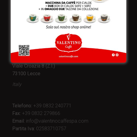
Valentino Caffè Spa
Stabilimento
e produzione:
Viale Croazia 8 (Z.I.)
73100 Lecce
Italy
Telefono:
+39 0832 240771
Fax:
+39 0832 279866
Email:
info@valentinocaffespa.com
Partita Iva:
02583710757