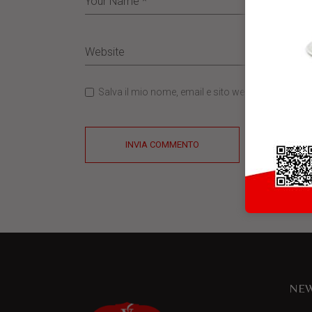
Salva il mio nome, email e sito web in questo b
INVIA COMMENTO
NEW