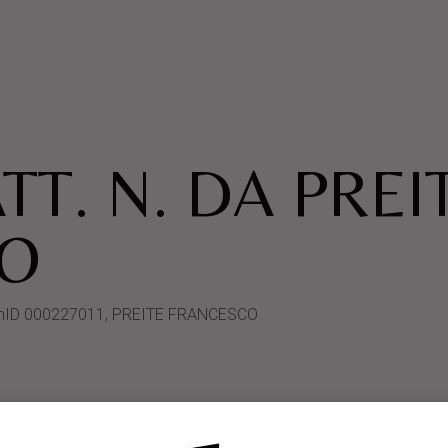
TT. N. DA PREI
O
ystemID 000227011, PREITE FRANCESCO