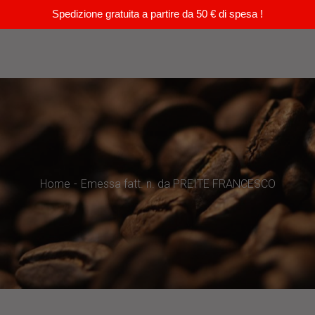
Spedizione gratuita a partire da 50 € di spesa !
Home
Emessa fatt. n. da PREITE FRANCESCO