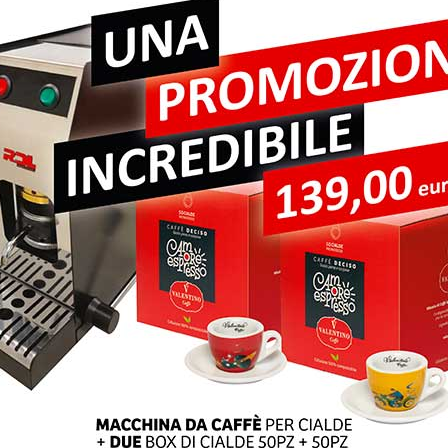
pi obbligatori sono contrassegnati
*