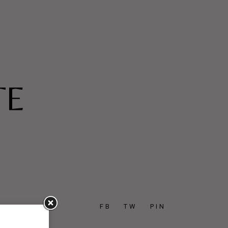
TE
FB
TW
PIN