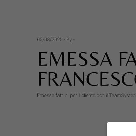
05/03/2025
By
EMESSA FA
FRANCESC
Emessa fatt. n. per il cliente con il TeamS