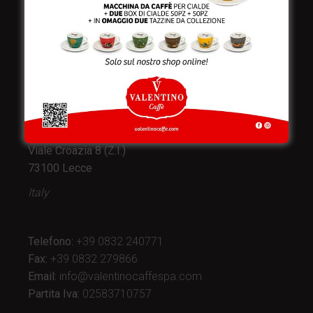
Valentino Caffè Spa
Stabilimento
e produzione:
Viale Croazia 8 (Z.I.)
73100 Lecce
Italy
Telefono:
+39 0832 240771
Fax:
+39 0832 279866
Email:
info@valentinocaffespa.com
Partita Iva:
02583710757