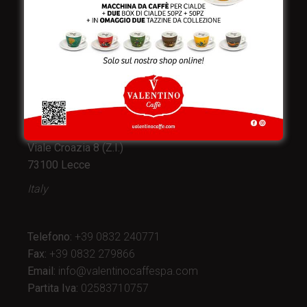
Valentino Caffè Spa
Stabilimento
e produzione:
Viale Croazia 8 (Z.I.)
73100 Lecce
Italy
Telefono:
+39 0832 240771
Fax:
+39 0832 279866
Email:
info@valentinocaffespa.com
Partita Iva:
02583710757