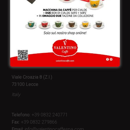
Valentino Caffè Spa
Stabilimento
e produzione:
Viale Croazia 8 (Z.I.)
73100 Lecce
Italy
Telefono:
+39 0832 240771
Fax:
+39 0832 279866
Email:
info@valentinocaffespa.com