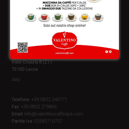
Valentino Caffè Spa
Stabilimento
e produzione:
Viale Croazia 8 (Z.I.)
73100 Lecce
Italy
Telefono:
+39 0832 240771
Fax:
+39 0832 279866
Email:
info@valentinocaffespa.com
Partita Iva:
02583710757