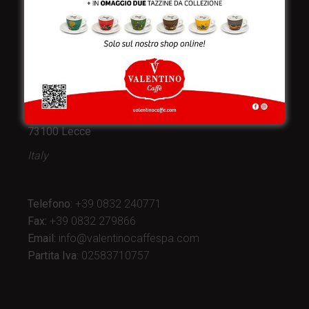
Valentino Caffè Spa
Stabilimento
e produzione:
Viale Croazia 8 (Z.I.)
73100 Lecce
Italy
Telefono:
+39 0832 240771
Fax:
+39 0832 279866
Email:
info@valentinocaffespa.com
Partita Iva:
02583710757