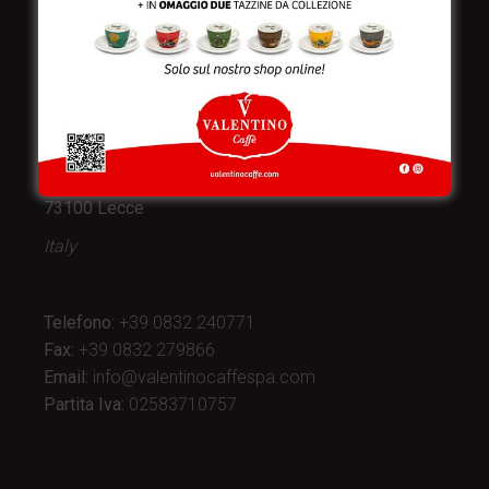
Valentino Caffè Spa
Stabilimento
e produzione:
Viale Croazia 8 (Z.I.)
73100 Lecce
Italy
Telefono:
+39 0832 240771
Fax:
+39 0832 279866
Email:
info@valentinocaffespa.com
Partita Iva:
02583710757