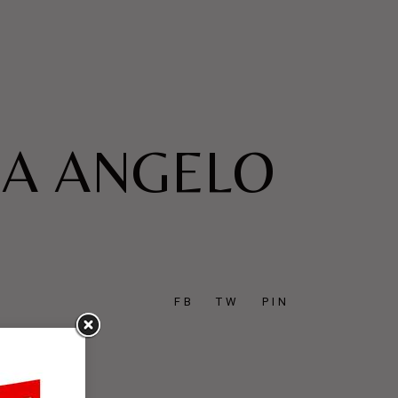
RA ANGELO
FB
TW
PIN