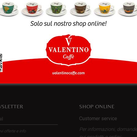
rowser per la prossima volta che commento.
SLETTER
SHOP ONLINE
Customer service
Per informazioni, domand
vi offerte e info
sui prodotti
e ordini: