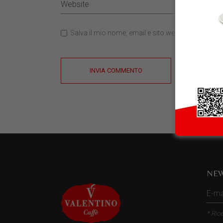
Salva il mio nome, email e sito web in questo b
INVIA COMMENTO
NEW
* Rice