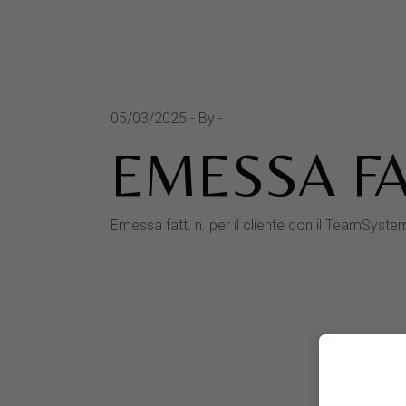
05/03/2025
By
EMESSA FA
Emessa fatt. n. per il cliente con il TeamS