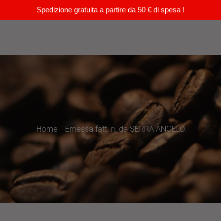
Spedizione gratuita a partire da 50 € di spesa !
Home
Emessa fatt. n. da SERRA ANGELO