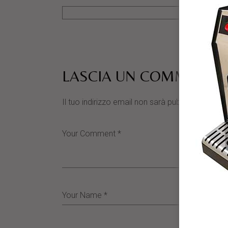
LASCIA UN COMMENTO
Il tuo indirizzo email non sarà pubblicato.
I cam