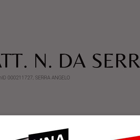
TT. N. DA SER
ystemID 000211727, SERRA ANGELO