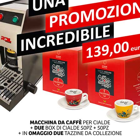
pi obbligatori sono contrassegnati
*