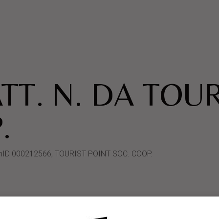
TT. N. DA TOUR
.
ystemID 000212566, TOURIST POINT SOC. COOP.