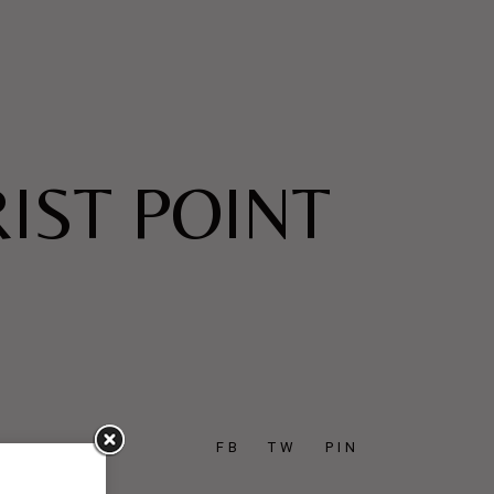
IST POINT
FB
TW
PIN