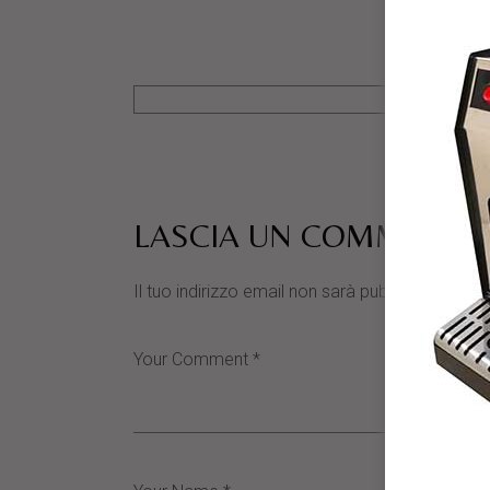
LASCIA UN COMMENTO
Il tuo indirizzo email non sarà pubblicato.
I cam