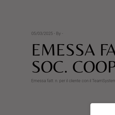
05/03/2025
By
EMESSA FA
SOC. COOP
Emessa fatt. n. per il cliente con il TeamS