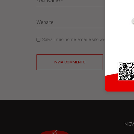
Salva il mio nome, email e sito web in questo b
INVIA COMMENTO
NEW