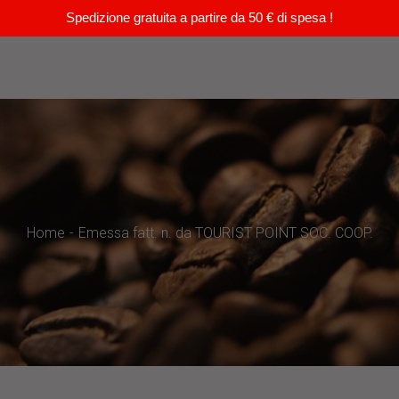
Spedizione gratuita a partire da 50 € di spesa !
Home
Emessa fatt. n. da TOURIST POINT SOC. COOP.