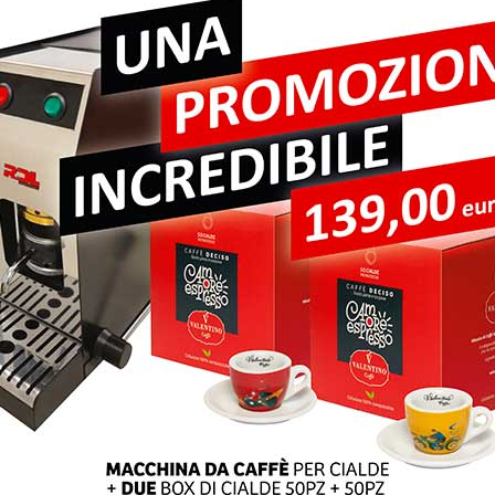
pi obbligatori sono contrassegnati
*