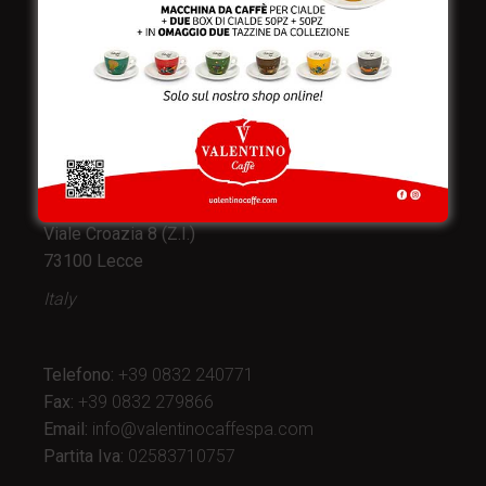
Valentino Caffè Spa
Stabilimento
e produzione:
Viale Croazia 8 (Z.I.)
73100 Lecce
Italy
Telefono:
+39 0832 240771
Fax:
+39 0832 279866
Email:
info@valentinocaffespa.com
Partita Iva:
02583710757