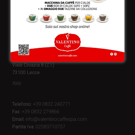
Valentino Caffè Spa
Stabilimento
e produzione:
Viale Croazia 8 (Z.I.)
73100 Lecce
Italy
Telefono:
+39 0832 240771
Fax:
+39 0832 279866
Email:
info@valentinocaffespa.com
Partita Iva:
02583710757