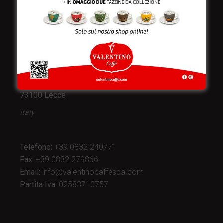
Valentino Caffè Spa
Stabilimento
e produzione:
Viale Croazia 8 (Z.I.)
73100 Lecce
Italy
Telefono:
+39 0832 240771
Fax:
+39 0832 279866
Email:
info@valentinocaffespa.com
Partita Iva:
02583710757