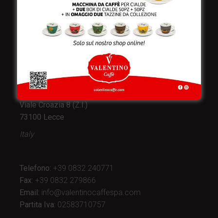
Valentino Caffè Spa
Stabilimento
e produzione:
Viale Croazia 8 (Z.I.)
73100 Lecce
Italy
Telefono:
+39 0832 240771
Fax:
+39 0832 279866
Email:
info@valentinocaffespa.com
Partita Iva:
02583710757