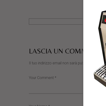
LASCIA UN COMMENTO
Il tuo indirizzo email non sarà pubblicato.
I cam