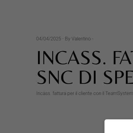
04/04/2025
By Valentino
INCASS. F
SNC DI SP
Incass. fattura per il cliente con il TeamS