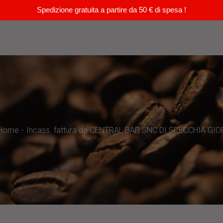
Spedizione gratuita a partire da 50 € di spesa !
Home
Incass. fattura da CENTRAL BAR SNC DI SPECCHIA GIO