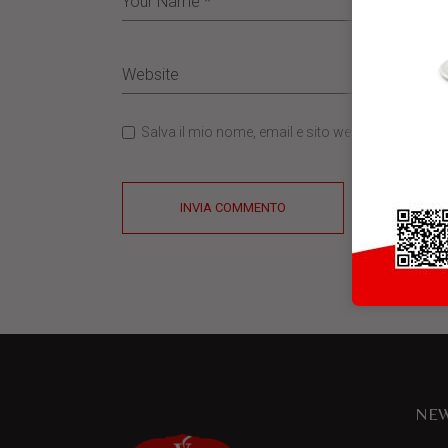
Salva il mio nome, email e sito web in questo b
INVIA COMMENTO
NEW