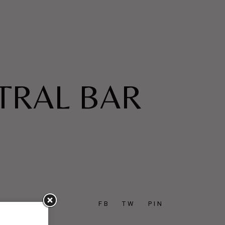
NTRAL BAR
FB
TW
PIN