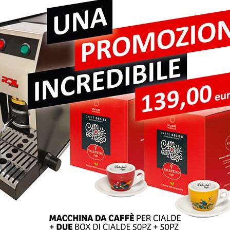
pi obbligatori sono contrassegnati
*