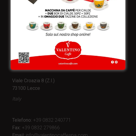
Valentino Caffè Spa
Stabilimento
e produzione:
Viale Croazia 8 (Z.I.)
73100 Lecce
Italy
Telefono:
+39 0832 240771
Fax:
+39 0832 279866
Email:
info@valentinocaffespa.com