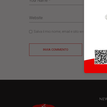
Salva il mio nome, email e sito web in questo b
INVIA COMMENTO
NEW