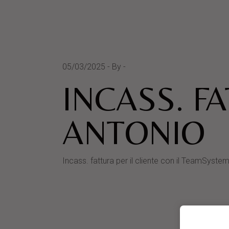
05/03/2025
By
INCASS. F
ANTONIO
Incass. fattura per il cliente con il TeamSy