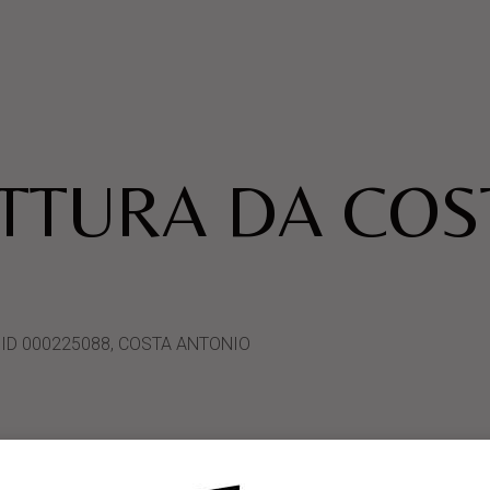
ATTURA DA COS
stemID 000225088, COSTA ANTONIO