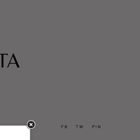
TA
FB
TW
PIN