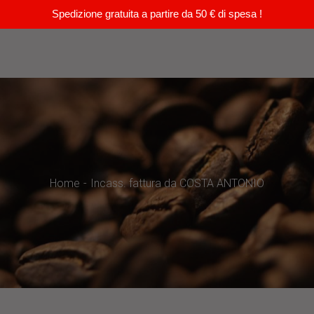
Spedizione gratuita a partire da 50 € di spesa !
Home
Incass. fattura da COSTA ANTONIO