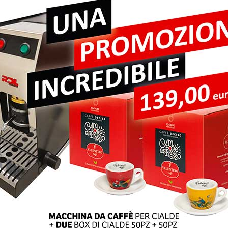
pi obbligatori sono contrassegnati
*