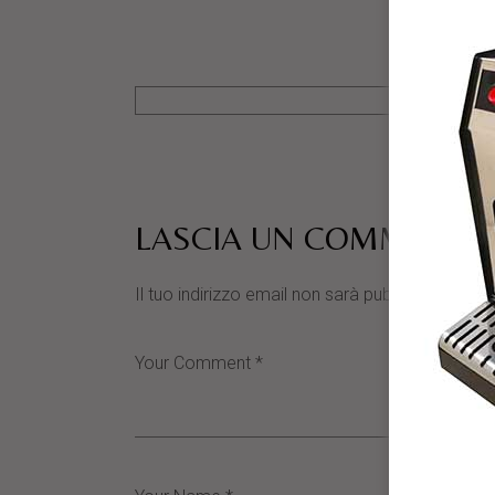
LASCIA UN COMMENTO
Il tuo indirizzo email non sarà pubblicato.
I cam