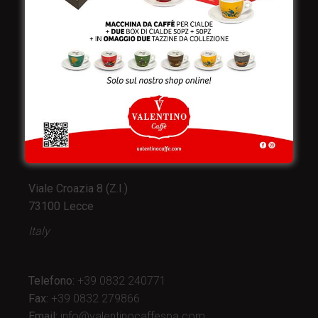
Valentino Caffè Spa
Stabilimento
e produzione:
Viale Croazia 8 (Z.I.)
73100 Lecce
Italy
Telefono:
+39 0832 240771
Fax:
+39 0832 279866
Email:
info@valentinocaffespa.com