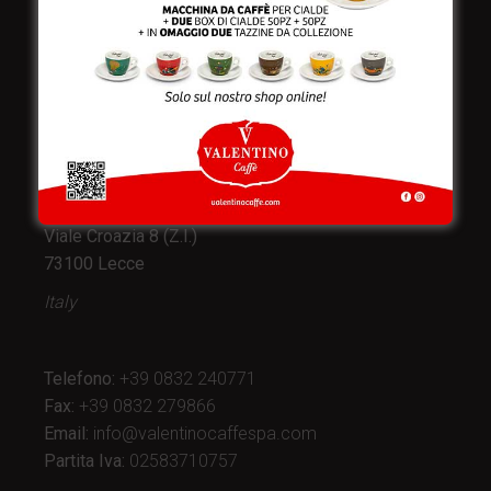
Valentino Caffè Spa
Stabilimento
e produzione:
Viale Croazia 8 (Z.I.)
73100 Lecce
Italy
Telefono:
+39 0832 240771
Fax:
+39 0832 279866
Email:
info@valentinocaffespa.com
Partita Iva:
02583710757