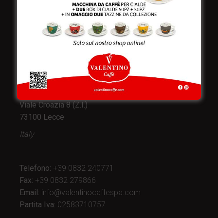
Valentino Caffè Spa
Stabilimento
e produzione:
Viale Croazia 8 (Z.I.)
73100 Lecce
Italy
Telefono:
+39 0832 240771
Fax:
+39 0832 279866
Email:
info@valentinocaffespa.com
Partita Iva:
02583710757