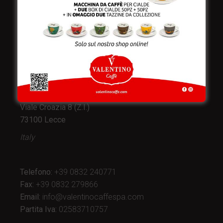
Valentino Caffè Spa
Stabilimento
e produzione:
Viale Croazia 8 (Z.I.)
73100 Lecce
Italy
Telefono:
+39 0832 240771
Fax:
+39 0832 279866
Email:
info@valentinocaffespa.com
Partita Iva:
02583710757