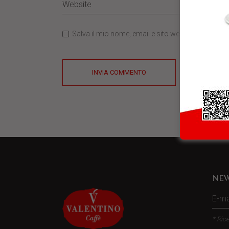
Salva il mio nome, email e sito web in questo b
INVIA COMMENTO
NEW
* Rice