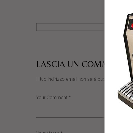
LASCIA UN COMMENTO
Il tuo indirizzo email non sarà pubblicato.
I cam