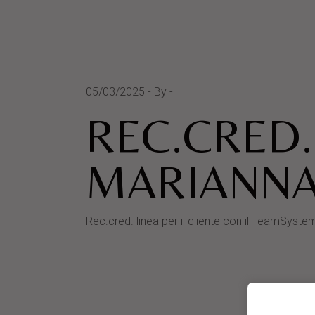
05/03/2025
By
REC.CRED.
MARIANN
Rec.cred. linea per il cliente con il TeamS