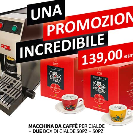
pi obbligatori sono contrassegnati
*