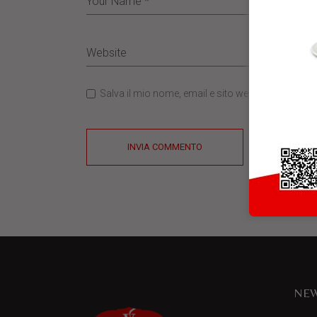
Salva il mio nome, email e sito web in questo b
INVIA COMMENTO
NEW