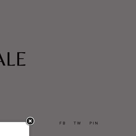
ALE
FB
TW
PIN