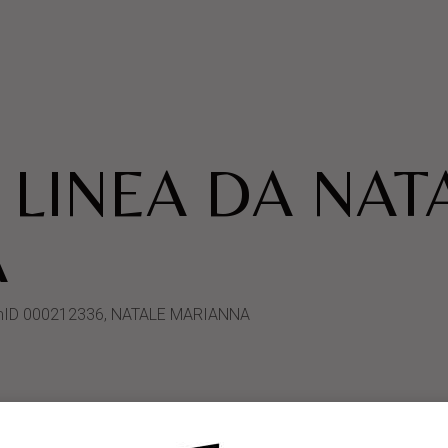
 LINEA DA NAT
A
ystemID 000212336, NATALE MARIANNA