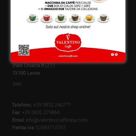
Valentino Caffè Spa
Stabilimento
e produzione:
Viale Croazia 8 (Z.I.)
73100 Lecce
Italy
Telefono:
+39 0832 240771
Fax:
+39 0832 279866
Email:
info@valentinocaffespa.com
Partita Iva:
02583710757