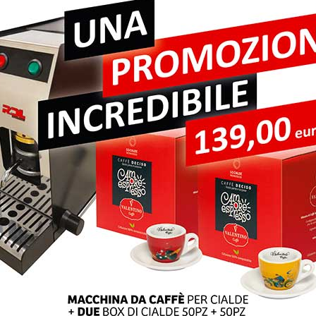
pi obbligatori sono contrassegnati
*