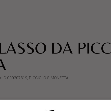
LASSO DA PIC
A
ystemID 000207319, PICCIOLO SIMONETTA