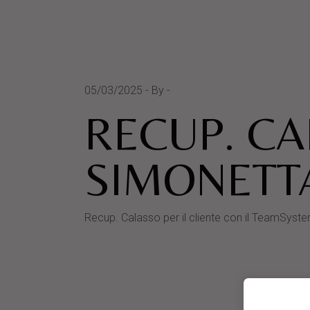
05/03/2025
By
RECUP. CA
SIMONETT
Recup. Calasso per il cliente con il TeamS