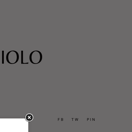
CIOLO
FB
TW
PIN