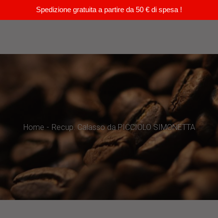
Spedizione gratuita a partire da 50 € di spesa !
Home
Recup. Calasso da PICCIOLO SIMONETTA