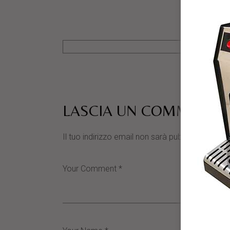
LASCIA UN COMMENTO
Il tuo indirizzo email non sarà pubblicato.
I cam