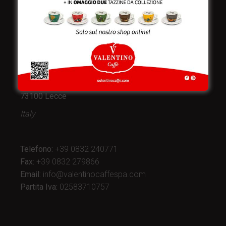
Valentino Caffè Spa
Stabilimento
e produzione:
Viale Croazia 8 (Z.I.)
73100 Lecce
Italy
Telefono:
+39 0832 240771
Fax:
+39 0832 279866
Email:
info@valentinocaffespa.com
Partita Iva:
02583710757