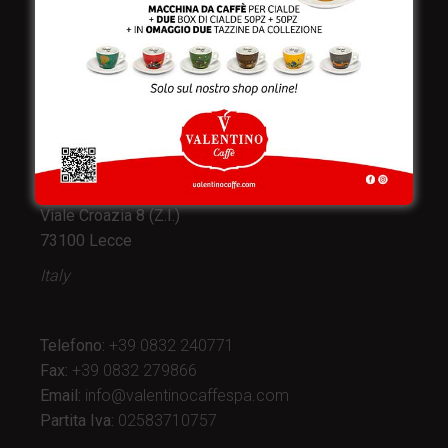
Valentino Caffè Spa
Stabilimento
e produzione:
Viale Croazia 8 (Z.I.)
73100 Lecce
Italy
Telefono:
+39 0832 240771
Fax:
+39 0832 279866
Email:
info@valentinocaffespa.com
Partita Iva:
02583710757