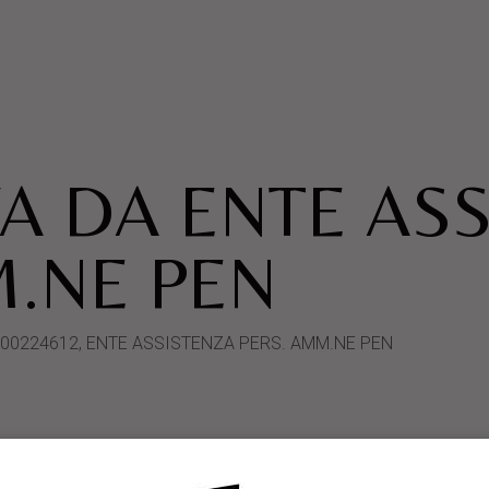
A DA ENTE AS
M.NE PEN
mID 000224612, ENTE ASSISTENZA PERS. AMM.NE PEN