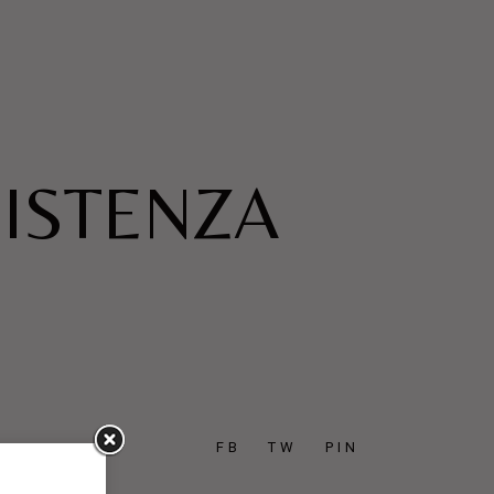
SISTENZA
FB
TW
PIN