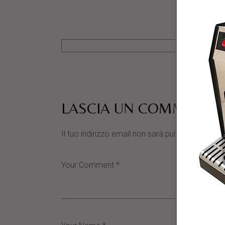
LASCIA UN COMMENTO
Il tuo indirizzo email non sarà pubblicato.
I cam