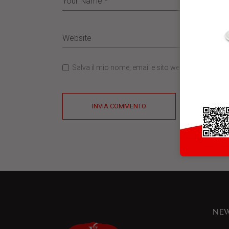
Salva il mio nome, email e sito web in questo b
INVIA COMMENTO
NEW