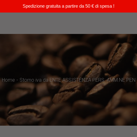
Spedizione gratuita a partire da 50 € di spesa !
Home
Storno iva da ENTE ASSISTENZA PERS. AMM.NE PEN