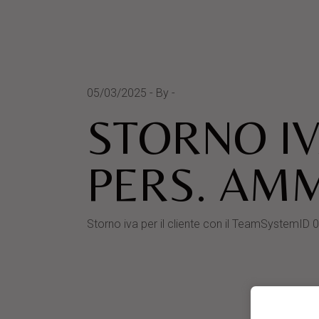
05/03/2025
By
STORNO IV
PERS. AM
Storno iva per il cliente con il TeamSyste