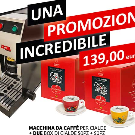
pi obbligatori sono contrassegnati
*